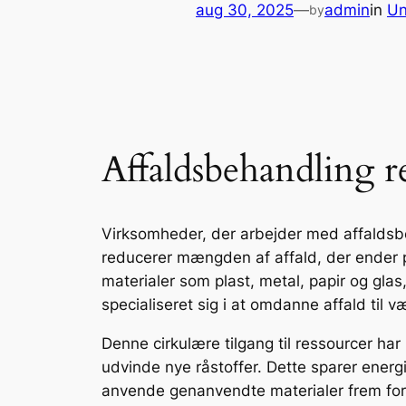
aug 30, 2025
—
admin
in
Un
by
Affaldsbehandling r
Virksomheder, der arbejder med affaldsbe
reducerer mængden af affald, der ender p
materialer som plast, metal, papir og gl
specialiseret sig i at omdanne affald til 
Denne cirkulære tilgang til ressourcer h
udvinde nye råstoffer. Dette sparer ener
anvende genanvendte materialer frem for 