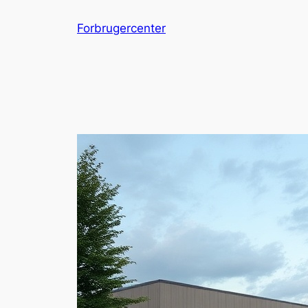
Spring
Forbrugercenter
til
indhold