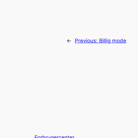
←
Previous:
Billig mode
Forbrugercenter