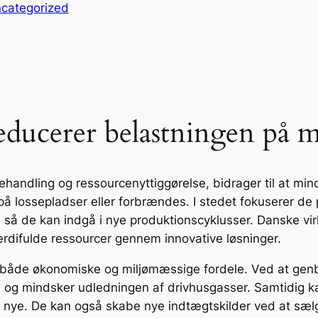
categorized
educerer belastningen på m
handling og ressourcenyttiggørelse, bidrager til at min
å lossepladser eller forbrændes. I stedet fokuserer d
as, så de kan indgå i nye produktionscyklusser. Danske 
værdifulde ressourcer gennem innovative løsninger.
ar både økonomiske og miljømæssige fordele. Ved at gen
gi og mindsker udledningen af drivhusgasser. Samtidig 
nye. De kan også skabe nye indtægtskilder ved at sælg