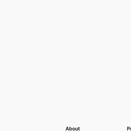
About
P