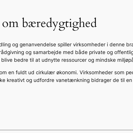
n om bæredygtighed
dling og genanvendelse spiller virksomheder i denne bra
givning og samarbejde med både private og offentlige 
live bedre til at udnytte ressourcer og mindske miljøp
ale om en fuldt ud cirkulær økonomi. Virksomheder som pe
nke kreativt og udfordre vanetænkning bidrager de til en